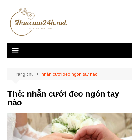
Chuyển
đến
phần
nội
dung
Trang chủ
nhẫn cưới đeo ngón tay nào
Thẻ:
nhẫn cưới đeo ngón tay
nào