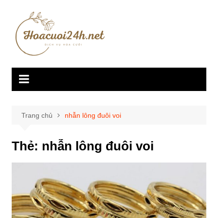
Chuyển
đến
phần
nội
dung
Trang chủ
nhẫn lông đuôi voi
Thẻ:
nhẫn lông đuôi voi