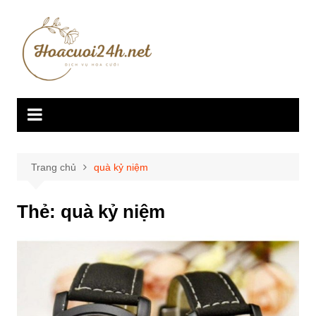
Chuyển
đến
phần
nội
dung
Trang chủ
quà kỷ niệm
Thẻ:
quà kỷ niệm