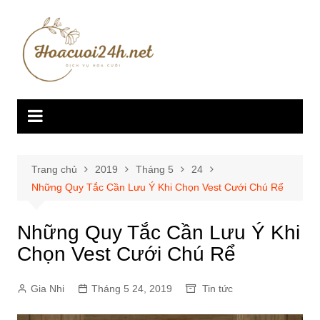
Chuyển
đến
phần
nội
dung
Trang chủ
2019
Tháng 5
24
Những Quy Tắc Cần Lưu Ý Khi Chọn Vest Cưới Chú Rể
Những Quy Tắc Cần Lưu Ý Khi
Chọn Vest Cưới Chú Rể
Gia Nhi
Tháng 5 24, 2019
Tin tức