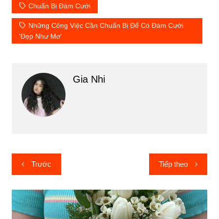
Chuẩn Bị Đám Cưới
Những Công Việc Cần Chuẩn Bị Để Có Đám Cưới
'Đẹp Như Mơ'
Gia Nhi
Điều
Trước
Tiếp theo
hướng
bài
viết