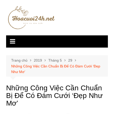
Chuyển
đến
phần
nội
dung
Trang chủ
2019
Tháng 5
29
Những Công Việc Cần Chuẩn Bị Để Có Đám Cưới ‘Đẹp
Như Mơ’
Những Công Việc Cần Chuẩn
Bị Để Có Đám Cưới ‘Đẹp Như
Mơ’