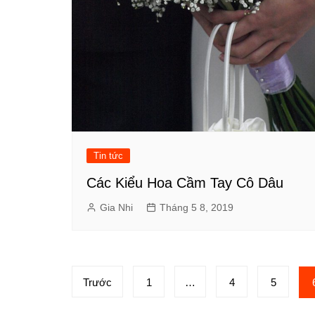
Tin tức
Các Kiểu Hoa Cầm Tay Cô Dâu
Gia Nhi
Tháng 5 8, 2019
Phân
Trước
1
…
4
5
trang